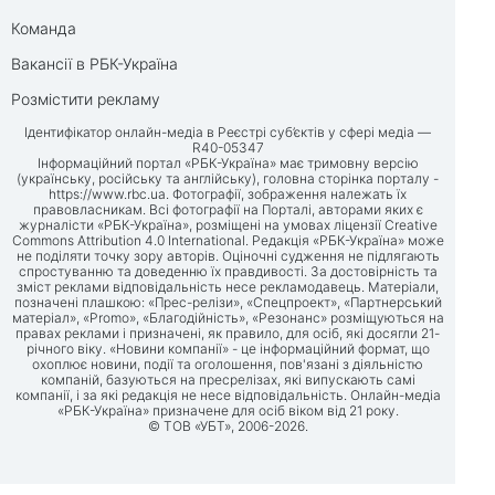
Команда
Вакансії в РБК-Україна
Розмістити рекламу
Ідентифікатор онлайн-медіа в Реєстрі суб’єктів у сфері медіа —
R40-05347
Інформаційний портал «РБК-Україна» має тримовну версію
(українську, російську та англійську), головна сторінка порталу -
https://www.rbc.ua
. Фотографії, зображення належать їх
правовласникам. Всі фотографії на Порталі, авторами яких є
журналісти «РБК-Україна», розміщені на умовах ліцензії Creative
Commons Attribution 4.0 International. Редакція «РБК-Україна» може
не поділяти точку зору авторів. Оціночні судження не підлягають
спростуванню та доведенню їх правдивості. За достовірність та
зміст реклами відповідальність несе рекламодавець. Матеріали,
позначені плашкою: «Прес-релізи», «Спецпроект», «Партнерський
матеріал», «Promo», «Благодійність», «Резонанс» розміщуються на
правах реклами і призначені, як правило, для осіб, які досягли 21-
річного віку. «Новини компанії» - це інформаційний формат, що
охоплює новини, події та оголошення, пов'язані з діяльністю
компаній, базуються на пресрелізах, які випускають самі
компанії, і за які редакція не несе відповідальність. Онлайн-медіа
«РБК-Україна» призначене для осіб віком від 21 року.
© ТОВ «УБТ», 2006-2026.