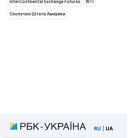
InterContinental Exchange Futures
WTI
Сполучені Штати Америки
RU
|
UA