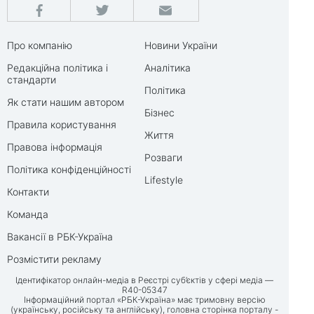
Про компанію
Новини України
Редакційна політика і
Аналітика
стандарти
Політика
Як стати нашим автором
Бізнес
Правила користування
Життя
Правова інформація
Розваги
Політика конфіденційності
Lifestyle
Контакти
Команда
Вакансії в РБК-Україна
Розмістити рекламу
Ідентифікатор онлайн-медіа в Реєстрі суб’єктів у сфері медіа —
R40-05347
Інформаційний портал «РБК-Україна» має тримовну версію
(українську, російську та англійську), головна сторінка порталу -