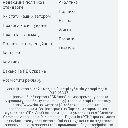
Редакційна політика і
Аналітика
стандарти
Політика
Як стати нашим автором
Бізнес
Правила користування
Життя
Правова інформація
Розваги
Політика конфіденційності
Lifestyle
Контакти
Команда
Вакансії в РБК-Україна
Розмістити рекламу
Ідентифікатор онлайн-медіа в Реєстрі суб’єктів у сфері медіа —
R40-05347
Інформаційний портал «РБК-Україна» має тримовну версію
(українську, російську та англійську), головна сторінка порталу -
https://www.rbc.ua
. Фотографії, зображення належать їх
правовласникам. Всі фотографії на Порталі, авторами яких є
журналісти «РБК-Україна», розміщені на умовах ліцензії Creative
Commons Attribution 4.0 International. Редакція «РБК-Україна» може
не поділяти точку зору авторів. Оціночні судження не підлягають
спростуванню та доведенню їх правдивості. За достовірність та