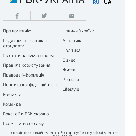
RU
|
UA
Про компанію
Новини України
Редакційна політика і
Аналітика
стандарти
Політика
Як стати нашим автором
Бізнес
Правила користування
Життя
Правова інформація
Розваги
Політика конфіденційності
Lifestyle
Контакти
Команда
Вакансії в РБК-Україна
Розмістити рекламу
Ідентифікатор онлайн-медіа в Реєстрі суб’єктів у сфері медіа —