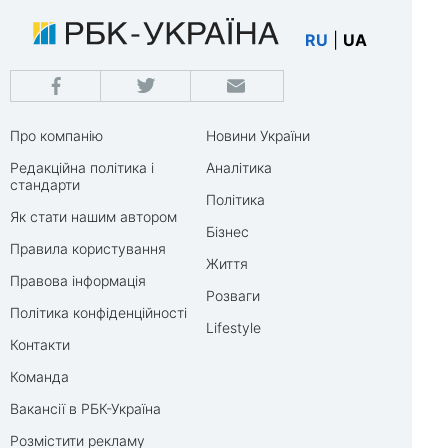
RU
|
UA
Про компанію
Новини України
Редакційна політика і
Аналітика
стандарти
Політика
Як стати нашим автором
Бізнес
Правила користування
Життя
Правова інформація
Розваги
Політика конфіденційності
Lifestyle
Контакти
Команда
Вакансії в РБК-Україна
Розмістити рекламу