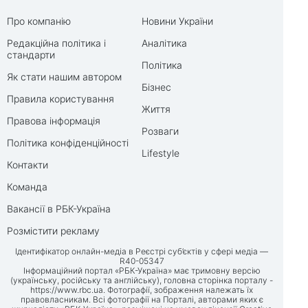
Про компанію
Новини України
Редакційна політика і
Аналітика
стандарти
Політика
Як стати нашим автором
Бізнес
Правила користування
Життя
Правова інформація
Розваги
Політика конфіденційності
Lifestyle
Контакти
Команда
Вакансії в РБК-Україна
Розмістити рекламу
Ідентифікатор онлайн-медіа в Реєстрі суб’єктів у сфері медіа —
R40-05347
Інформаційний портал «РБК-Україна» має тримовну версію
(українську, російську та англійську), головна сторінка порталу -
https://www.rbc.ua
. Фотографії, зображення належать їх
правовласникам. Всі фотографії на Порталі, авторами яких є