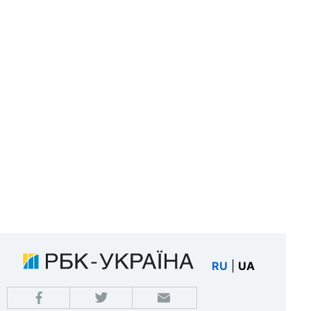
RU
|
UA