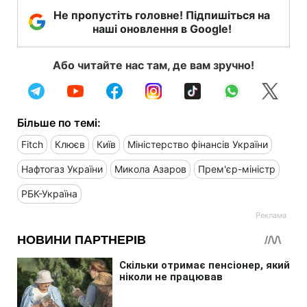
Не пропустіть головне! Підпишіться на
наші оновлення в Google!
Або читайте нас там, де вам зручно!
Більше по темі:
Fitch
Клюєв
Київ
Міністерство фінансів України
Нафтогаз України
Микола Азаров
Прем'єр-міністр
РБК-Україна