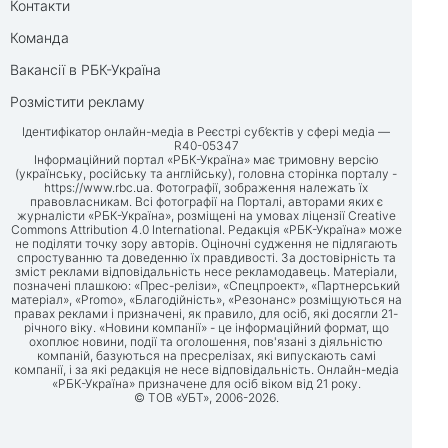
Контакти
Команда
Вакансії в РБК-Україна
Розмістити рекламу
Ідентифікатор онлайн-медіа в Реєстрі суб’єктів у сфері медіа —
R40-05347
Інформаційний портал «РБК-Україна» має тримовну версію
(українську, російську та англійську), головна сторінка порталу -
https://www.rbc.ua
. Фотографії, зображення належать їх
правовласникам. Всі фотографії на Порталі, авторами яких є
журналісти «РБК-Україна», розміщені на умовах ліцензії Creative
Commons Attribution 4.0 International. Редакція «РБК-Україна» може
не поділяти точку зору авторів. Оціночні судження не підлягають
спростуванню та доведенню їх правдивості. За достовірність та
зміст реклами відповідальність несе рекламодавець. Матеріали,
позначені плашкою: «Прес-релізи», «Спецпроект», «Партнерський
матеріал», «Promo», «Благодійність», «Резонанс» розміщуються на
правах реклами і призначені, як правило, для осіб, які досягли 21-
річного віку. «Новини компанії» - це інформаційний формат, що
охоплює новини, події та оголошення, пов'язані з діяльністю
компаній, базуються на пресрелізах, які випускають самі
компанії, і за які редакція не несе відповідальність. Онлайн-медіа
«РБК-Україна» призначене для осіб віком від 21 року.
© ТОВ «УБТ», 2006-2026.