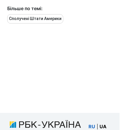
Більше по темі:
Сполучені Штати Америки
RU
|
UA