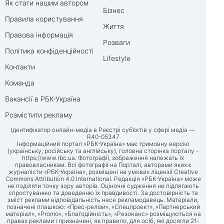
Як стати нашим автором
Бізнес
Правила користування
Життя
Правова інформація
Розваги
Політика конфіденційності
Lifestyle
Контакти
Команда
Вакансії в РБК-Україна
Розмістити рекламу
Ідентифікатор онлайн-медіа в Реєстрі суб’єктів у сфері медіа —
R40-05347
Інформаційний портал «РБК-Україна» має тримовну версію
(українську, російську та англійську), головна сторінка порталу -
https://www.rbc.ua
. Фотографії, зображення належать їх
правовласникам. Всі фотографії на Порталі, авторами яких є
журналісти «РБК-Україна», розміщені на умовах ліцензії Creative
Commons Attribution 4.0 International. Редакція «РБК-Україна» може
не поділяти точку зору авторів. Оціночні судження не підлягають
спростуванню та доведенню їх правдивості. За достовірність та
зміст реклами відповідальність несе рекламодавець. Матеріали,
позначені плашкою: «Прес-релізи», «Спецпроект», «Партнерський
матеріал», «Promo», «Благодійність», «Резонанс» розміщуються на
правах реклами і призначені, як правило, для осіб, які досягли 21-