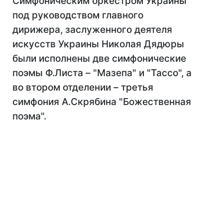
Симфоническим оркестром Украины
под руководством главного
дирижера, заслуженного деятеля
искусств Украины Николая Дядюры
были исполнены две симфонические
поэмы Ф.Листа – "Мазепа" и "Тассо", а
во втором отделении – третья
симфония А.Скрябина "Божественная
поэма".