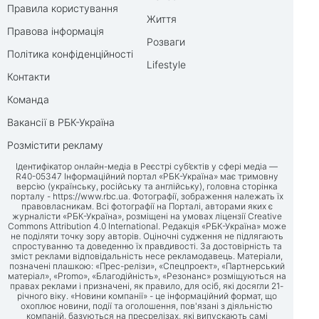
Правила користування
Життя
Правова інформація
Розваги
Політика конфіденційності
Lifestyle
Контакти
Команда
Вакансії в РБК-Україна
Розмістити рекламу
Ідентифікатор онлайн-медіа в Реєстрі суб’єктів у сфері медіа —
R40-05347 Інформаційний портал «РБК-Україна» має тримовну
версію (українську, російську та англійську), головна сторінка
порталу -
https://www.rbc.ua
. Фотографії, зображення належать їх
правовласникам. Всі фотографії на Порталі, авторами яких є
журналісти «РБК-Україна», розміщені на умовах ліцензії Creative
Commons Attribution 4.0 International. Редакція «РБК-Україна» може
не поділяти точку зору авторів. Оціночні судження не підлягають
спростуванню та доведенню їх правдивості. За достовірність та
зміст реклами відповідальність несе рекламодавець. Матеріали,
позначені плашкою: «Прес-релізи», «Спецпроект», «Партнерський
матеріал», «Promo», «Благодійність», «Резонанс» розміщуються на
правах реклами і призначені, як правило, для осіб, які досягли 21-
річного віку. «Новини компанії» - це інформаційний формат, що
охоплює новини, події та оголошення, пов'язані з діяльністю
компаній, базуються на пресрелізах, які випускають самі