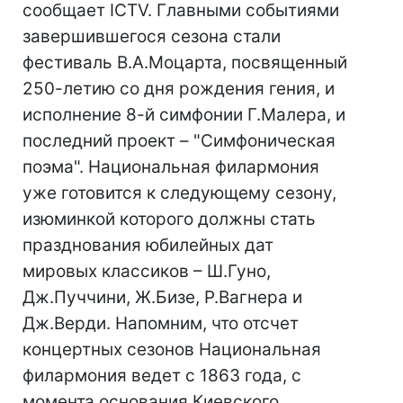
сообщает ICTV. Главными событиями
завершившегося сезона стали
фестиваль В.А.Моцарта, посвященный
250-летию со дня рождения гения, и
исполнение 8-й симфонии Г.Малера, и
последний проект – "Симфоническая
поэма". Национальная филармония
уже готовится к следующему сезону,
изюминкой которого должны стать
празднования юбилейных дат
мировых классиков – Ш.Гуно,
Дж.Пуччини, Ж.Бизе, Р.Вагнера и
Дж.Верди. Напомним, что отсчет
концертных сезонов Национальная
филармония ведет с 1863 года, с
момента основания Киевского