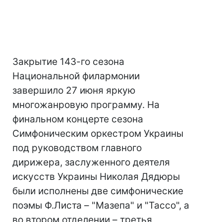
Закрытие 143-го сезона
Национальной филармонии
завершило 27 июня яркую
многожанровую программу. На
финальном концерте сезона
Симфоническим оркестром Украины
под руководством главного
дирижера, заслуженного деятеля
искусств Украины Николая Дядюры
были исполнены две симфонические
поэмы Ф.Листа – "Мазепа" и "Тассо", а
во втором отделении – третья