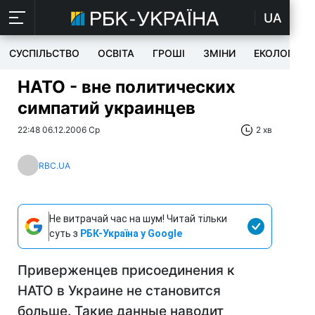
UA
СУСПІЛЬСТВО
ОСВІТА
ГРОШІ
ЗМІНИ
ЕКОЛОГІЯ
НАТО - вне политических
симпатий украинцев
22:48 06.12.2006 Ср
2 хв
RBC.UA
Не витрачай час на шум! Читай тільки
суть з
РБК-Україна у Google
Приверженцев присоединения к
НАТО в Украине не становится
больше. Такие данные наводит