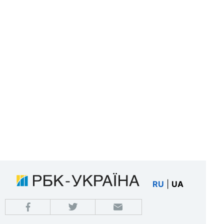
RU
|
UA