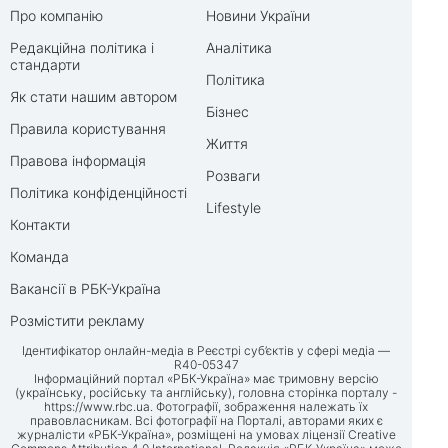
Про компанію
Новини України
Редакційна політика і
Аналітика
стандарти
Політика
Як стати нашим автором
Бізнес
Правила користування
Життя
Правова інформація
Розваги
Політика конфіденційності
Lifestyle
Контакти
Команда
Вакансії в РБК-Україна
Розмістити рекламу
Ідентифікатор онлайн-медіа в Реєстрі суб’єктів у сфері медіа —
R40-05347
Інформаційний портал «РБК-Україна» має тримовну версію
(українську, російську та англійську), головна сторінка порталу -
https://www.rbc.ua
. Фотографії, зображення належать їх
правовласникам. Всі фотографії на Порталі, авторами яких є
журналісти «РБК-Україна», розміщені на умовах ліцензії Creative