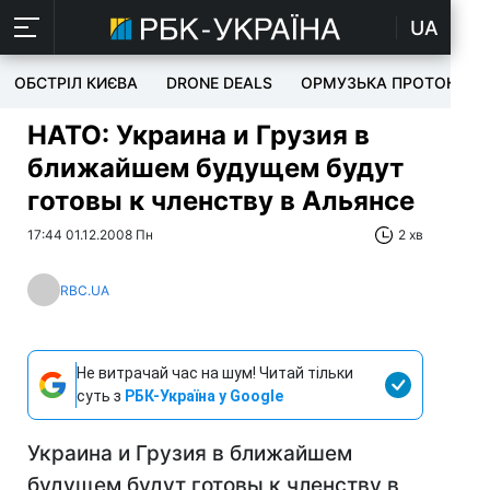
UA
ОБСТРІЛ КИЄВА
DRONE DEALS
ОРМУЗЬКА ПРОТОКА
НАТО: Украина и Грузия в
ближайшем будущем будут
готовы к членству в Альянсе
17:44 01.12.2008 Пн
2 хв
RBC.UA
Не витрачай час на шум! Читай тільки
суть з
РБК-Україна у Google
Украина и Грузия в ближайшем
будущем будут готовы к членству в