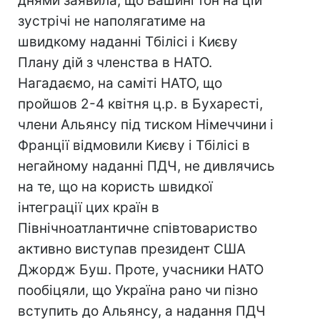
днями заявила, що Вашингтон на цій
зустрічі не наполягатиме на
швидкому наданні Тбілісі і Києву
Плану дій з членства в НАТО.
Нагадаємо, на саміті НАТО, що
пройшов 2-4 квітня ц.р. в Бухаресті,
члени Альянсу під тиском Німеччини і
Франції відмовили Києву і Тбілісі в
негайному наданні ПДЧ, не дивлячись
на те, що на користь швидкої
інтеграції цих країн в
Північноатлантичне співтовариство
активно виступав президент США
Джордж Буш. Проте, учасники НАТО
пообіцяли, що Україна рано чи пізно
вступить до Альянсу, а надання ПДЧ