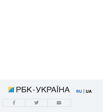
RU
|
UA