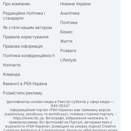
Про компанію
Новини України
Редакційна політика і
Аналітика
стандарти
Політика
Як стати нашим автором
Бізнес
Правила користування
Життя
Правова інформація
Розваги
Політика конфіденційності
Lifestyle
Контакти
Команда
Вакансії в РБК-Україна
Розмістити рекламу
Ідентифікатор онлайн-медіа в Реєстрі суб’єктів у сфері медіа —
R40-05347
Інформаційний портал «РБК-Україна» має тримовну версію
(українську, російську та англійську), головна сторінка порталу -
https://www.rbc.ua
. Фотографії, зображення належать їх
правовласникам. Всі фотографії на Порталі, авторами яких є
журналісти «РБК-Україна», розміщені на умовах ліцензії Creative
Commons Attribution 4.0 International. Редакція «РБК-Україна» може