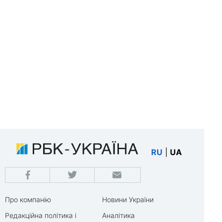
RU
|
UA
Про компанію
Новини України
Редакційна політика і
Аналітика