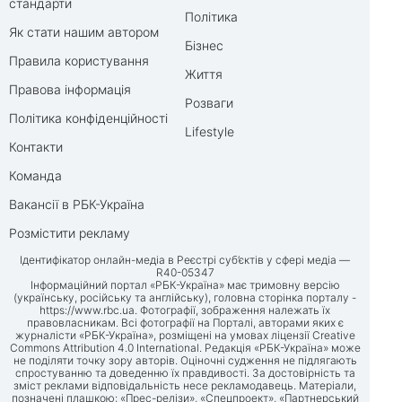
стандарти
Політика
Як стати нашим автором
Бізнес
Правила користування
Життя
Правова інформація
Розваги
Політика конфіденційності
Lifestyle
Контакти
Команда
Вакансії в РБК-Україна
Розмістити рекламу
Ідентифікатор онлайн-медіа в Реєстрі суб’єктів у сфері медіа —
R40-05347
Інформаційний портал «РБК-Україна» має тримовну версію
(українську, російську та англійську), головна сторінка порталу -
https://www.rbc.ua
. Фотографії, зображення належать їх
правовласникам. Всі фотографії на Порталі, авторами яких є
журналісти «РБК-Україна», розміщені на умовах ліцензії Creative
Commons Attribution 4.0 International. Редакція «РБК-Україна» може
не поділяти точку зору авторів. Оціночні судження не підлягають
спростуванню та доведенню їх правдивості. За достовірність та
зміст реклами відповідальність несе рекламодавець. Матеріали,
позначені плашкою: «Прес-релізи», «Спецпроект», «Партнерський