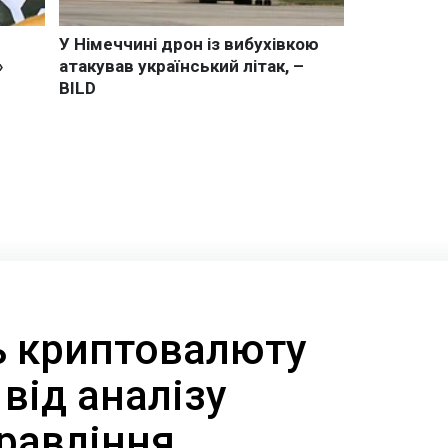
ть криптовалюту
від аналізу
равління