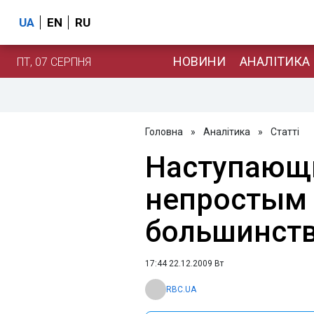
UA
EN
RU
НОВИНИ
АНАЛІТИКА
ПТ, 07 СЕРПНЯ
Головна
»
Аналітика
»
Статті
Наступающи
непростым
большинств
17:44 22.12.2009 Вт
RBC.UA