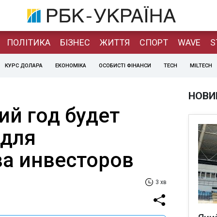
ПОЛІТИКА
БІЗНЕС
ЖИТТЯ
СПОРТ
WAVE
S
КУРС ДОЛАРА
ЕКОНОМІКА
ОСОБИСТІ ФІНАНСИ
TECH
MILTECH
НОВИ
й год будет
 для
а инвесторов
3 хв