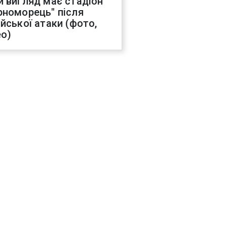
й вигляд має стадіон
рноморець" після
ійської атаки (фото,
ео)