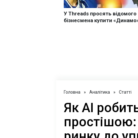
Головна
»
Аналітика
»
Статті
Як AI роби
простішою: 
ринку до уп