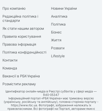
Про компанію
Новини України
Редакційна політика і
Аналітика
стандарти
Політика
Як стати нашим автором
Бізнес
Правила користування
Життя
Правова інформація
Розваги
Політика конфіденційності
Lifestyle
Контакти
Команда
Вакансії в РБК-Україна
Розмістити рекламу
Ідентифікатор онлайн-медіа в Реєстрі суб’єктів у сфері медіа —
R40-05347
Інформаційний портал «РБК-Україна» має тримовну версію
(українську, російську та англійську), головна сторінка порталу -
https://www.rbc.ua
. Фотографії, зображення належать їх
правовласникам. Всі фотографії на Порталі, авторами яких є