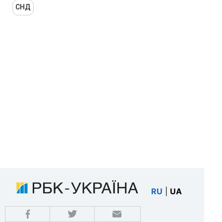
СНД
RU
|
UA