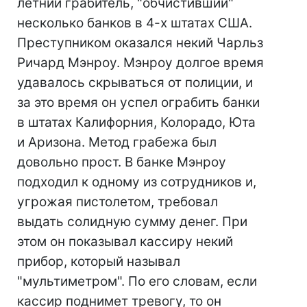
летний грабитель, "обчистивший"
несколько банков в 4-х штатах США.
Преступником оказался некий Чарльз
Ричард Мэнроу. Мэнроу долгое время
удавалось скрываться от полиции, и
за это время он успел ограбить банки
в штатах Калифорния, Колорадо, Юта
и Аризона. Метод грабежа был
довольно прост. В банке Мэнроу
подходил к одному из сотрудников и,
угрожая пистолетом, требовал
выдать солидную сумму денег. При
этом он показывал кассиру некий
прибор, который называл
"мультиметром". По его словам, если
кассир поднимет тревогу, то он