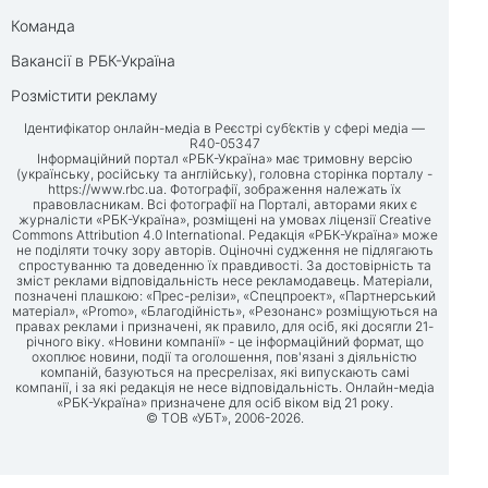
Команда
Вакансії в РБК-Україна
Розмістити рекламу
Ідентифікатор онлайн-медіа в Реєстрі суб’єктів у сфері медіа —
R40-05347
Інформаційний портал «РБК-Україна» має тримовну версію
(українську, російську та англійську), головна сторінка порталу -
https://www.rbc.ua
. Фотографії, зображення належать їх
правовласникам. Всі фотографії на Порталі, авторами яких є
журналісти «РБК-Україна», розміщені на умовах ліцензії Creative
Commons Attribution 4.0 International. Редакція «РБК-Україна» може
не поділяти точку зору авторів. Оціночні судження не підлягають
спростуванню та доведенню їх правдивості. За достовірність та
зміст реклами відповідальність несе рекламодавець. Матеріали,
позначені плашкою: «Прес-релізи», «Спецпроект», «Партнерський
матеріал», «Promo», «Благодійність», «Резонанс» розміщуються на
правах реклами і призначені, як правило, для осіб, які досягли 21-
річного віку. «Новини компанії» - це інформаційний формат, що
охоплює новини, події та оголошення, пов'язані з діяльністю
компаній, базуються на пресрелізах, які випускають самі
компанії, і за які редакція не несе відповідальність. Онлайн-медіа
«РБК-Україна» призначене для осіб віком від 21 року.
© ТОВ «УБТ», 2006-2026.