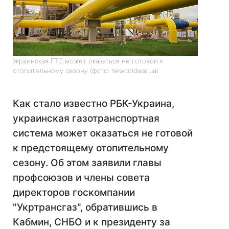
Украинская ГТС может оказаться не готовой к
отопительному сезону (фото: newcoldwar.ua)
Как стало известно РБК-Украина,
украинская газотранспортная
система может оказаться не готовой
к предстоящему отопительному
сезону. Об этом заявили главы
профсоюзов и члены совета
директоров госкомпании
"Укртрансгаз", обратившись в
Кабмин, СНБО и к президенту за