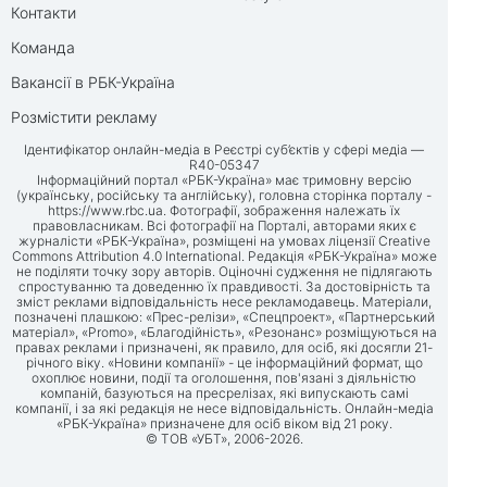
Контакти
Команда
Вакансії в РБК-Україна
Розмістити рекламу
Ідентифікатор онлайн-медіа в Реєстрі суб’єктів у сфері медіа —
R40-05347
Інформаційний портал «РБК-Україна» має тримовну версію
(українську, російську та англійську), головна сторінка порталу -
https://www.rbc.ua
. Фотографії, зображення належать їх
правовласникам. Всі фотографії на Порталі, авторами яких є
журналісти «РБК-Україна», розміщені на умовах ліцензії Creative
Commons Attribution 4.0 International. Редакція «РБК-Україна» може
не поділяти точку зору авторів. Оціночні судження не підлягають
спростуванню та доведенню їх правдивості. За достовірність та
зміст реклами відповідальність несе рекламодавець. Матеріали,
позначені плашкою: «Прес-релізи», «Спецпроект», «Партнерський
матеріал», «Promo», «Благодійність», «Резонанс» розміщуються на
правах реклами і призначені, як правило, для осіб, які досягли 21-
річного віку. «Новини компанії» - це інформаційний формат, що
охоплює новини, події та оголошення, пов'язані з діяльністю
компаній, базуються на пресрелізах, які випускають самі
компанії, і за які редакція не несе відповідальність. Онлайн-медіа
«РБК-Україна» призначене для осіб віком від 21 року.
© ТОВ «УБТ», 2006-2026.