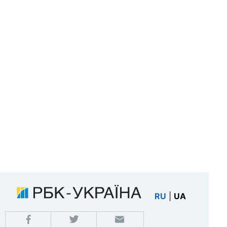
RU
|
UA