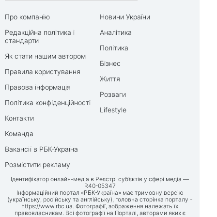
Про компанію
Новини України
Редакційна політика і
Аналітика
стандарти
Політика
Як стати нашим автором
Бізнес
Правила користування
Життя
Правова інформація
Розваги
Політика конфіденційності
Lifestyle
Контакти
Команда
Вакансії в РБК-Україна
Розмістити рекламу
Ідентифікатор онлайн-медіа в Реєстрі суб’єктів у сфері медіа —
R40-05347
Інформаційний портал «РБК-Україна» має тримовну версію
(українську, російську та англійську), головна сторінка порталу -
https://www.rbc.ua
. Фотографії, зображення належать їх
правовласникам. Всі фотографії на Порталі, авторами яких є