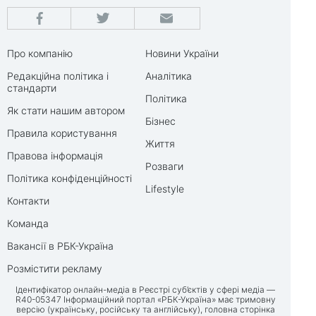
Про компанію
Новини України
Редакційна політика і
Аналітика
стандарти
Політика
Як стати нашим автором
Бізнес
Правила користування
Життя
Правова інформація
Розваги
Політика конфіденційності
Lifestyle
Контакти
Команда
Вакансії в РБК-Україна
Розмістити рекламу
Ідентифікатор онлайн-медіа в Реєстрі суб’єктів у сфері медіа —
R40-05347 Інформаційний портал «РБК-Україна» має тримовну
версію (українську, російську та англійську), головна сторінка