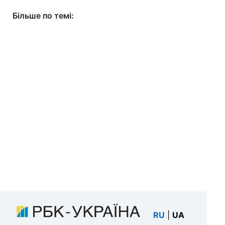
Більше по темі:
RU
|
UA