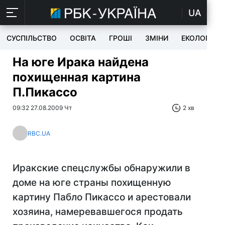
UA
СУСПІЛЬСТВО
ОСВІТА
ГРОШІ
ЗМІНИ
ЕКОЛОГІЯ
На юге Ирака найдена
похищенная картина
П.Пикассо
09:32 27.08.2009 Чт
2 хв
RBC.UA
Иракские спецслужбы обнаружили в
доме на юге страны похищенную
картину Пабло Пикассо и арестовали
хозяина, намеревавшегося продать