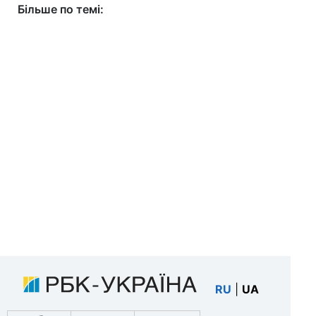
Більше по темі:
RU
|
UA