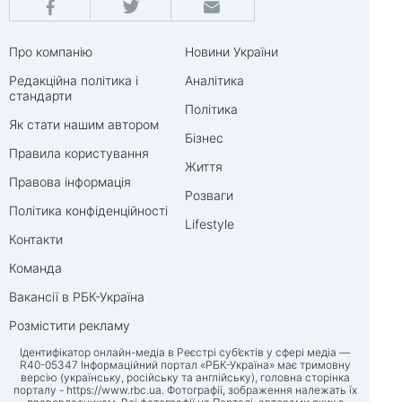
Про компанію
Новини України
Редакційна політика і
Аналітика
стандарти
Політика
Як стати нашим автором
Бізнес
Правила користування
Життя
Правова інформація
Розваги
Політика конфіденційності
Lifestyle
Контакти
Команда
Вакансії в РБК-Україна
Розмістити рекламу
Ідентифікатор онлайн-медіа в Реєстрі суб’єктів у сфері медіа —
R40-05347 Інформаційний портал «РБК-Україна» має тримовну
версію (українську, російську та англійську), головна сторінка
порталу -
https://www.rbc.ua
. Фотографії, зображення належать їх