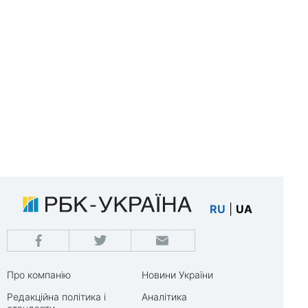
RU
|
UA
Про компанію
Новини України
Редакційна політика і
Аналітика