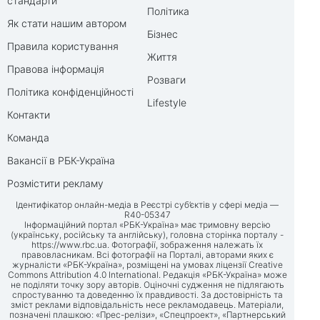
стандарти
Політика
Як стати нашим автором
Бізнес
Правила користування
Життя
Правова інформація
Розваги
Політика конфіденційності
Lifestyle
Контакти
Команда
Вакансії в РБК-Україна
Розмістити рекламу
Ідентифікатор онлайн-медіа в Реєстрі суб’єктів у сфері медіа —
R40-05347
Інформаційний портал «РБК-Україна» має тримовну версію
(українську, російську та англійську), головна сторінка порталу -
https://www.rbc.ua
. Фотографії, зображення належать їх
правовласникам. Всі фотографії на Порталі, авторами яких є
журналісти «РБК-Україна», розміщені на умовах ліцензії Creative
Commons Attribution 4.0 International. Редакція «РБК-Україна» може
не поділяти точку зору авторів. Оціночні судження не підлягають
спростуванню та доведенню їх правдивості. За достовірність та
зміст реклами відповідальність несе рекламодавець. Матеріали,
позначені плашкою: «Прес-релізи», «Спецпроект», «Партнерський