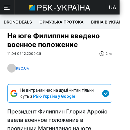
UA
DRONE DEALS
ОРМУЗЬКА ПРОТОКА
ВІЙНА В УКРАЇНІ
На юге Филиппин введено
военное положение
11:04 05.12.2009 Сб
2 хв
RBC.UA
Не витрачай час на шум! Читай тільки
суть з
РБК-Україна у Google
Президент Филиппин Глория Арройо
ввела военное положение в
провинции Магинданао на юге