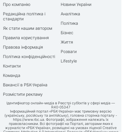
Про компанію
Новини України
Редакційна політика і
Аналітика
стандарти
Політика
Як стати нашим автором
Бізнес
Правила користування
Життя
Правова інформація
Розваги
Політика конфіденційності
Lifestyle
Контакти
Команда
Вакансії в РБК-Україна
Розмістити рекламу
Ідентифікатор онлайн-медіа в Реєстрі суб’єктів у сфері медіа —
R40-05347
Інформаційний портал «РБК-Україна» має тримовну версію
(українську, російську та англійську), головна сторінка порталу -
https://www.rbc.ua
. Фотографії, зображення належать їх
правовласникам. Всі фотографії на Порталі, авторами яких є
журналісти «РБК-Україна», розміщені на умовах ліцензії Creative
Commons Attribution 4.0 International. Редакція «РБК-Україна» може