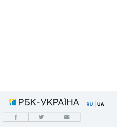
RU
|
UA