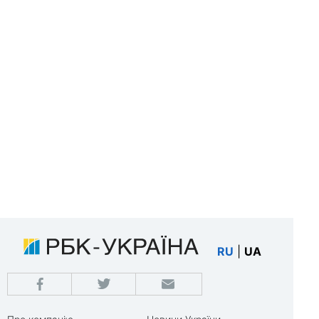
RU
|
UA