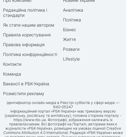
Про компанію
Новини України
Редакційна політика і
Аналітика
стандарти
Політика
Як стати нашим автором
Бізнес
Правила користування
Життя
Правова інформація
Розваги
Політика конфіденційності
Lifestyle
Контакти
Команда
Вакансії в РБК-Україна
Розмістити рекламу
Ідентифікатор онлайн-медіа в Реєстрі суб’єктів у сфері медіа —
R40-05347
Інформаційний портал «РБК-Україна» має тримовну версію
(українську, російську та англійську), головна сторінка порталу -
https://www.rbc.ua
. Фотографії, зображення належать їх
правовласникам. Всі фотографії на Порталі, авторами яких є
журналісти «РБК-Україна», розміщені на умовах ліцензії Creative
Commons Attribution 4.0 International. Редакція «РБК-Україна» може
не поділяти точку зору авторів. Оціночні судження не підлягають