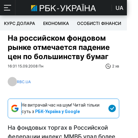
UA
КУРС ДОЛАРА
ЕКОНОМІКА
ОСОБИСТІ ФІНАНСИ
TEC
На российском фондовом
рынке отмечается падение
цен по большинству бумаг
16:31 15.09.2008 Пн
2 хв
RBC.UA
Не витрачай час на шум! Читай тільки
суть з
РБК-Україна у Google
На фондовых торгах в Российской
федерации индекс ММВБ упал более