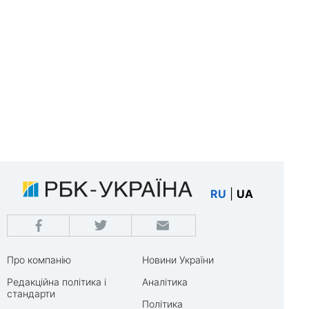
RU
|
UA
Про компанію
Новини України
Редакційна політика і
Аналітика
стандарти
Політика