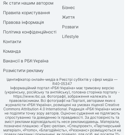
Як стати нашим автором
Бізнес
Правила користування
Життя
Правова інформація
Розваги
Політика конфіденційності
Lifestyle
Контакти
Команда
Вакансії в РБК-Україна
Розмістити рекламу
Ідентифікатор онлайн-медіа в Реєстрі суб’єктів у сфері медіа —
R40-05347
Інформаційний портал «РБК-Україна» має тримовну версію
(українську, російську та англійську), головна сторінка порталу -
https://www.rbc.ua
. Фотографії, зображення належать їх
правовласникам. Всі фотографії на Порталі, авторами яких є
журналісти «РБК-Україна», розміщені на умовах ліцензії Creative
Commons Attribution 4.0 International. Редакція «РБК-Україна» може
не поділяти точку зору авторів. Оціночні судження не підлягають
спростуванню та доведенню їх правдивості. За достовірність та
зміст реклами відповідальність несе рекламодавець. Матеріали,
позначені плашкою: «Прес-релізи», «Спецпроект», «Партнерський
матеріал», «Promo», «Благодійність», «Резонанс» розміщуються на
правах реклами і призначені, як правило, для осіб, які досягли 21-