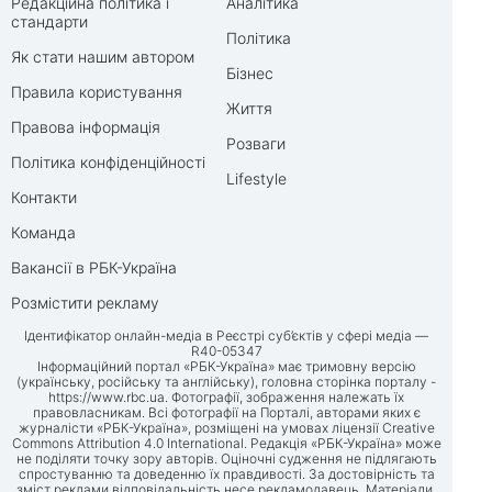
Редакційна політика і
Аналітика
стандарти
Політика
Як стати нашим автором
Бізнес
Правила користування
Життя
Правова інформація
Розваги
Політика конфіденційності
Lifestyle
Контакти
Команда
Вакансії в РБК-Україна
Розмістити рекламу
Ідентифікатор онлайн-медіа в Реєстрі суб’єктів у сфері медіа —
R40-05347
Інформаційний портал «РБК-Україна» має тримовну версію
(українську, російську та англійську), головна сторінка порталу -
https://www.rbc.ua
. Фотографії, зображення належать їх
правовласникам. Всі фотографії на Порталі, авторами яких є
журналісти «РБК-Україна», розміщені на умовах ліцензії Creative
Commons Attribution 4.0 International. Редакція «РБК-Україна» може
не поділяти точку зору авторів. Оціночні судження не підлягають
спростуванню та доведенню їх правдивості. За достовірність та
зміст реклами відповідальність несе рекламодавець. Матеріали,