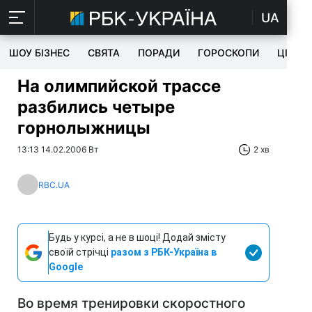
UA
ШОУ БІЗНЕС
СВЯТА
ПОРАДИ
ГОРОСКОПИ
ЦІКАВ
На олимпийской трассе
разбились четыре
горнолыжницы
13:13 14.02.2006 Вт
2 хв
RBC.UA
Будь у курсі, а не в шоці! Додай змісту
своїй стрічці
разом з РБК-Україна в
Google
Во время тренировки скоростного