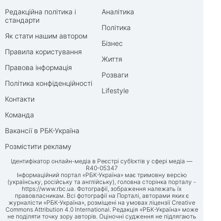
Редакційна політика і
Аналітика
стандарти
Політика
Як стати нашим автором
Бізнес
Правила користування
Життя
Правова інформація
Розваги
Політика конфіденційності
Lifestyle
Контакти
Команда
Вакансії в РБК-Україна
Розмістити рекламу
Ідентифікатор онлайн-медіа в Реєстрі суб’єктів у сфері медіа —
R40-05347
Інформаційний портал «РБК-Україна» має тримовну версію
(українську, російську та англійську), головна сторінка порталу -
https://www.rbc.ua
. Фотографії, зображення належать їх
правовласникам. Всі фотографії на Порталі, авторами яких є
журналісти «РБК-Україна», розміщені на умовах ліцензії Creative
Commons Attribution 4.0 International. Редакція «РБК-Україна» може
не поділяти точку зору авторів. Оціночні судження не підлягають