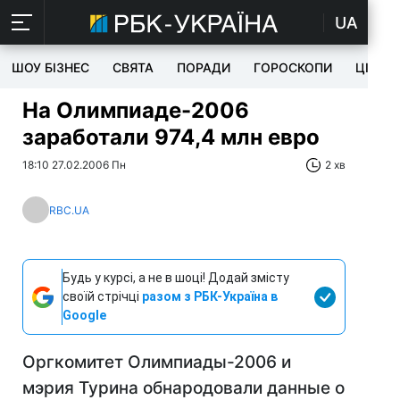
UA
ШОУ БІЗНЕС
СВЯТА
ПОРАДИ
ГОРОСКОПИ
ЦІКАВ
На Олимпиаде-2006
заработали 974,4 млн евро
18:10 27.02.2006 Пн
2 хв
RBC.UA
Будь у курсі, а не в шоці! Додай змісту
своїй стрічці
разом з РБК-Україна в
Google
Оргкомитет Олимпиады-2006 и
мэрия Турина обнародовали данные о