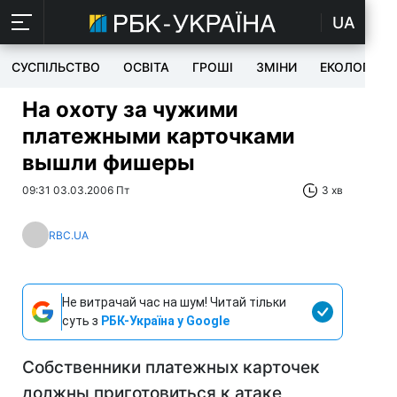
UA
СУСПІЛЬСТВО
ОСВІТА
ГРОШІ
ЗМІНИ
ЕКОЛОГІЯ
На охоту за чужими
платежными карточками
вышли фишеры
09:31 03.03.2006 Пт
3 хв
RBC.UA
Не витрачай час на шум! Читай тільки
суть з
РБК-Україна у Google
Собственники платежных карточек
должны приготовиться к атаке