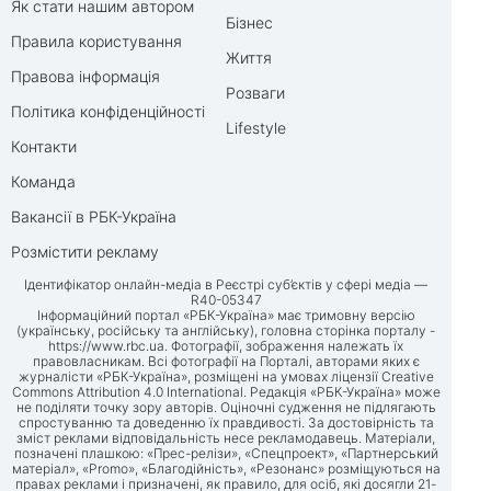
Як стати нашим автором
Бізнес
Правила користування
Життя
Правова інформація
Розваги
Політика конфіденційності
Lifestyle
Контакти
Команда
Вакансії в РБК-Україна
Розмістити рекламу
Ідентифікатор онлайн-медіа в Реєстрі суб’єктів у сфері медіа —
R40-05347
Інформаційний портал «РБК-Україна» має тримовну версію
(українську, російську та англійську), головна сторінка порталу -
https://www.rbc.ua
. Фотографії, зображення належать їх
правовласникам. Всі фотографії на Порталі, авторами яких є
журналісти «РБК-Україна», розміщені на умовах ліцензії Creative
Commons Attribution 4.0 International. Редакція «РБК-Україна» може
не поділяти точку зору авторів. Оціночні судження не підлягають
спростуванню та доведенню їх правдивості. За достовірність та
зміст реклами відповідальність несе рекламодавець. Матеріали,
позначені плашкою: «Прес-релізи», «Спецпроект», «Партнерський
матеріал», «Promo», «Благодійність», «Резонанс» розміщуються на
правах реклами і призначені, як правило, для осіб, які досягли 21-