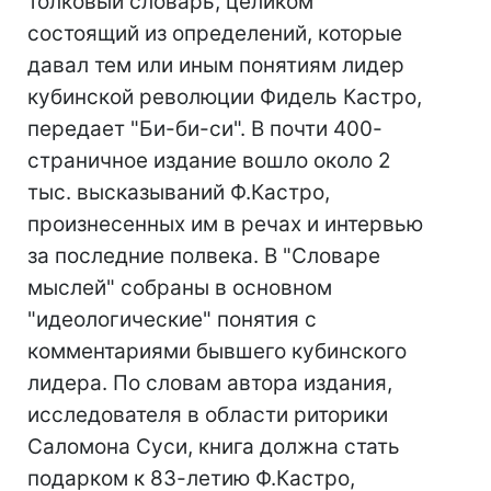
толковый словарь, целиком
состоящий из определений, которые
давал тем или иным понятиям лидер
кубинской революции Фидель Кастро,
передает "Би-би-си". В почти 400-
страничное издание вошло около 2
тыс. высказываний Ф.Кастро,
произнесенных им в речах и интервью
за последние полвека. В "Словаре
мыслей" собраны в основном
"идеологические" понятия с
комментариями бывшего кубинского
лидера. По словам автора издания,
исследователя в области риторики
Саломона Суси, книга должна стать
подарком к 83-летию Ф.Кастро,