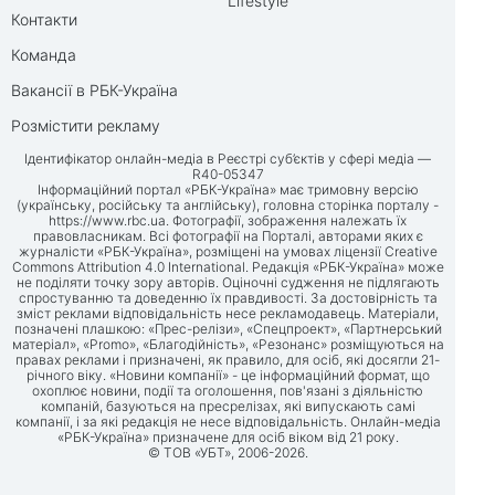
Lifestyle
Контакти
Команда
Вакансії в РБК-Україна
Розмістити рекламу
Ідентифікатор онлайн-медіа в Реєстрі суб’єктів у сфері медіа —
R40-05347
Інформаційний портал «РБК-Україна» має тримовну версію
(українську, російську та англійську), головна сторінка порталу -
https://www.rbc.ua
. Фотографії, зображення належать їх
правовласникам. Всі фотографії на Порталі, авторами яких є
журналісти «РБК-Україна», розміщені на умовах ліцензії Creative
Commons Attribution 4.0 International. Редакція «РБК-Україна» може
не поділяти точку зору авторів. Оціночні судження не підлягають
спростуванню та доведенню їх правдивості. За достовірність та
зміст реклами відповідальність несе рекламодавець. Матеріали,
позначені плашкою: «Прес-релізи», «Спецпроект», «Партнерський
матеріал», «Promo», «Благодійність», «Резонанс» розміщуються на
правах реклами і призначені, як правило, для осіб, які досягли 21-
річного віку. «Новини компанії» - це інформаційний формат, що
охоплює новини, події та оголошення, пов'язані з діяльністю
компаній, базуються на пресрелізах, які випускають самі
компанії, і за які редакція не несе відповідальність. Онлайн-медіа
«РБК-Україна» призначене для осіб віком від 21 року.
© ТОВ «УБТ», 2006-2026.