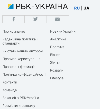
RU
|
UA
Про компанію
Новини України
Редакційна політика і
Аналітика
стандарти
Політика
Як стати нашим автором
Бізнес
Правила користування
Життя
Правова інформація
Розваги
Політика конфіденційності
Lifestyle
Контакти
Команда
Вакансії в РБК-Україна
Розмістити рекламу