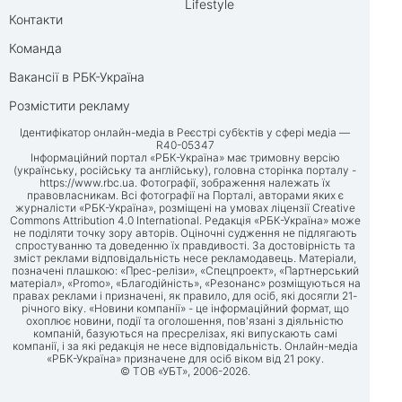
Lifestyle
Контакти
Команда
Вакансії в РБК-Україна
Розмістити рекламу
Ідентифікатор онлайн-медіа в Реєстрі суб’єктів у сфері медіа —
R40-05347
Інформаційний портал «РБК-Україна» має тримовну версію
(українську, російську та англійську), головна сторінка порталу -
https://www.rbc.ua
. Фотографії, зображення належать їх
правовласникам. Всі фотографії на Порталі, авторами яких є
журналісти «РБК-Україна», розміщені на умовах ліцензії Creative
Commons Attribution 4.0 International. Редакція «РБК-Україна» може
не поділяти точку зору авторів. Оціночні судження не підлягають
спростуванню та доведенню їх правдивості. За достовірність та
зміст реклами відповідальність несе рекламодавець. Матеріали,
позначені плашкою: «Прес-релізи», «Спецпроект», «Партнерський
матеріал», «Promo», «Благодійність», «Резонанс» розміщуються на
правах реклами і призначені, як правило, для осіб, які досягли 21-
річного віку. «Новини компанії» - це інформаційний формат, що
охоплює новини, події та оголошення, пов'язані з діяльністю
компаній, базуються на пресрелізах, які випускають самі
компанії, і за які редакція не несе відповідальність. Онлайн-медіа
«РБК-Україна» призначене для осіб віком від 21 року.
© ТОВ «УБТ», 2006-2026.