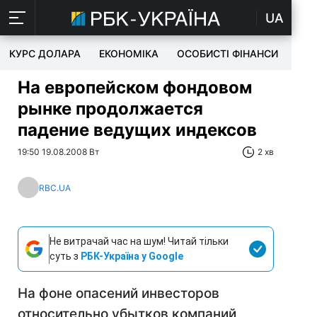
UA
КУРС ДОЛАРА
ЕКОНОМІКА
ОСОБИСТІ ФІНАНСИ
TEC
На европейском фондовом
рынке продолжается
падение ведущих индексов
19:50 19.08.2008 Вт
2 хв
RBC.UA
Не витрачай час на шум! Читай тільки
суть з
РБК-Україна у Google
На фоне опасений инвесторов
относительно убытков компаний