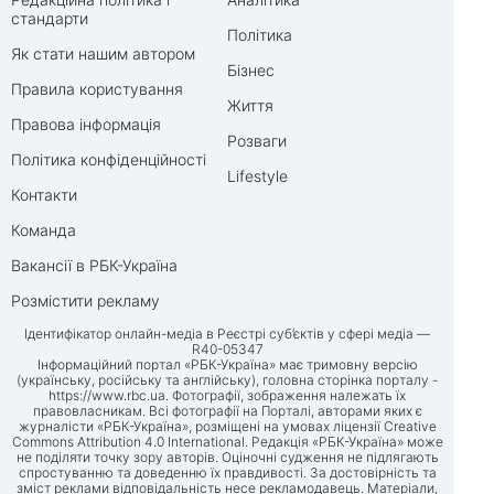
стандарти
Політика
Як стати нашим автором
Бізнес
Правила користування
Життя
Правова інформація
Розваги
Політика конфіденційності
Lifestyle
Контакти
Команда
Вакансії в РБК-Україна
Розмістити рекламу
Ідентифікатор онлайн-медіа в Реєстрі суб’єктів у сфері медіа —
R40-05347
Інформаційний портал «РБК-Україна» має тримовну версію
(українську, російську та англійську), головна сторінка порталу -
https://www.rbc.ua
. Фотографії, зображення належать їх
правовласникам. Всі фотографії на Порталі, авторами яких є
журналісти «РБК-Україна», розміщені на умовах ліцензії Creative
Commons Attribution 4.0 International. Редакція «РБК-Україна» може
не поділяти точку зору авторів. Оціночні судження не підлягають
спростуванню та доведенню їх правдивості. За достовірність та
зміст реклами відповідальність несе рекламодавець. Матеріали,