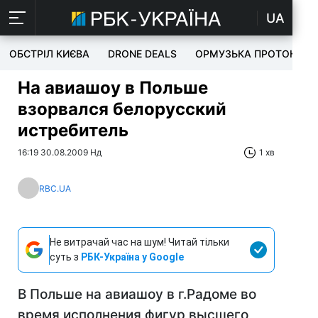
UA
ОБСТРІЛ КИЄВА
DRONE DEALS
ОРМУЗЬКА ПРОТОКА
На авиашоу в Польше
взорвался белорусский
истребитель
16:19 30.08.2009 Нд
1 хв
RBC.UA
Не витрачай час на шум! Читай тільки
суть з
РБК-Україна у Google
В Польше на авиашоу в г.Радоме во
время исполнения фигур высшего