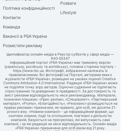
Розваги
Політика конфіденційності
Lifestyle
Контакти
Команда
Вакансії в РБК-Україна
Розмістити рекламу
Ідентифікатор онлайн-медіа в Реєстрі суб’єктів у сфері медіа —
R40-05347
Інформаційний портал «РБК-Україна» має тримовну версію
(українську, російську та англійську), головна сторінка порталу -
https://www.rbc.ua
. Фотографії, зображення належать їх
правовласникам. Всі фотографії на Порталі, авторами яких є
журналісти «РБК-Україна», розміщені на умовах ліцензії Creative
Commons Attribution 4.0 International. Редакція «РБК-Україна» може
не поділяти точку зору авторів. Оціночні судження не підлягають
спростуванню та доведенню їх правдивості. За достовірність та
зміст реклами відповідальність несе рекламодавець. Матеріали,
позначені плашкою: «Прес-релізи», «Спецпроект», «Партнерський
матеріал», «Promo», «Благодійність», «Резонанс» розміщуються на
правах реклами і призначені, як правило, для осіб, які досягли 21-
річного віку. «Новини компанії» - це інформаційний формат, що
охоплює новини, події та оголошення, пов'язані з діяльністю
компаній, базуються на пресрелізах, які випускають самі
компанії, і за які редакція не несе відповідальність. Онлайн-медіа
«РБК-Україна» призначене для осіб віком від 21 року.