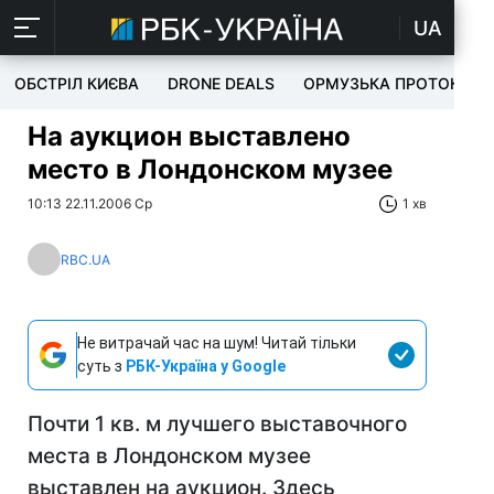
UA
ОБСТРІЛ КИЄВА
DRONE DEALS
ОРМУЗЬКА ПРОТОКА
На аукцион выставлено
место в Лондонском музее
10:13 22.11.2006 Ср
1 хв
RBC.UA
Не витрачай час на шум! Читай тільки
суть з
РБК-Україна у Google
Почти 1 кв. м лучшего выставочного
места в Лондонском музее
выставлен на аукцион. Здесь