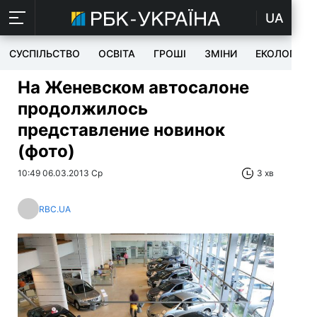
UA
СУСПІЛЬСТВО
ОСВІТА
ГРОШІ
ЗМІНИ
ЕКОЛОГІЯ
На Женевском автосалоне
продолжилось
представление новинок
(фото)
10:49 06.03.2013 Ср
3 хв
RBC.UA