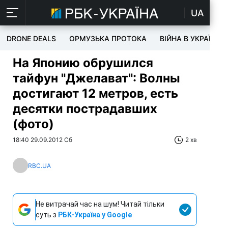
UA
DRONE DEALS
ОРМУЗЬКА ПРОТОКА
ВІЙНА В УКРАЇНІ
На Японию обрушился
тайфун "Джелават": Волны
достигают 12 метров, есть
десятки пострадавших
(фото)
18:40 29.09.2012 Сб
2 хв
RBC.UA
Не витрачай час на шум! Читай тільки
суть з
РБК-Україна у Google