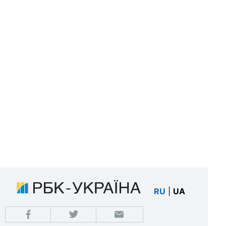
RU
|
UA