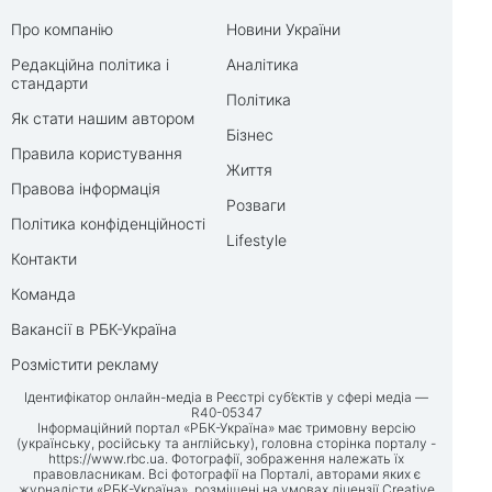
Про компанію
Новини України
Редакційна політика і
Аналітика
стандарти
Політика
Як стати нашим автором
Бізнес
Правила користування
Життя
Правова інформація
Розваги
Політика конфіденційності
Lifestyle
Контакти
Команда
Вакансії в РБК-Україна
Розмістити рекламу
Ідентифікатор онлайн-медіа в Реєстрі суб’єктів у сфері медіа —
R40-05347
Інформаційний портал «РБК-Україна» має тримовну версію
(українську, російську та англійську), головна сторінка порталу -
https://www.rbc.ua
. Фотографії, зображення належать їх
правовласникам. Всі фотографії на Порталі, авторами яких є
журналісти «РБК-Україна», розміщені на умовах ліцензії Creative