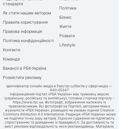
стандарти
Політика
Як стати нашим автором
Бізнес
Правила користування
Життя
Правова інформація
Розваги
Політика конфіденційності
Lifestyle
Контакти
Команда
Вакансії в РБК-Україна
Розмістити рекламу
Ідентифікатор онлайн-медіа в Реєстрі суб’єктів у сфері медіа —
R40-05347
Інформаційний портал «РБК-Україна» має тримовну версію
(українську, російську та англійську), головна сторінка порталу -
https://www.rbc.ua
. Фотографії, зображення належать їх
правовласникам. Всі фотографії на Порталі, авторами яких є
журналісти «РБК-Україна», розміщені на умовах ліцензії Creative
Commons Attribution 4.0 International. Редакція «РБК-Україна» може
не поділяти точку зору авторів. Оціночні судження не підлягають
спростуванню та доведенню їх правдивості. За достовірність та
зміст реклами відповідальність несе рекламодавець. Матеріали,