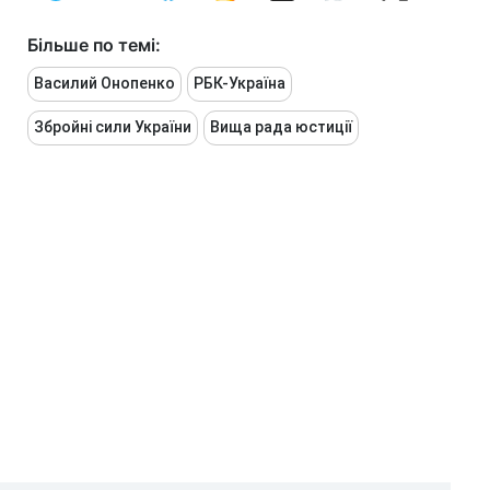
Більше по темі:
Василий Онопенко
РБК-Україна
Збройні сили України
Вища рада юстиції