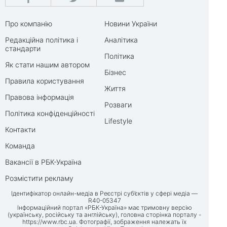
Про компанію
Новини України
Редакційна політика і
Аналітика
стандарти
Політика
Як стати нашим автором
Бізнес
Правила користування
Життя
Правова інформація
Розваги
Політика конфіденційності
Lifestyle
Контакти
Команда
Вакансії в РБК-Україна
Розмістити рекламу
Ідентифікатор онлайн-медіа в Реєстрі суб’єктів у сфері медіа —
R40-05347
Інформаційний портал «РБК-Україна» має тримовну версію
(українську, російську та англійську), головна сторінка порталу -
https://www.rbc.ua
. Фотографії, зображення належать їх