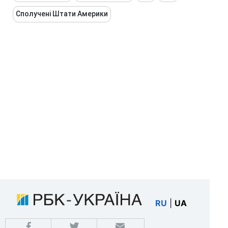
Сполучені Штати Америки
RU
|
UA