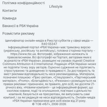
Політика конфіденційності
Lifestyle
Контакти
Команда
Вакансії в РБК-Україна
Розмістити рекламу
Ідентифікатор онлайн-медіа в Реєстрі суб’єктів у сфері медіа —
R40-05347
Інформаційний портал «РБК-Україна» має тримовну версію
(українську, російську та англійську), головна сторінка порталу -
https://www.rbc.ua
. Фотографії, зображення належать їх
правовласникам. Всі фотографії на Порталі, авторами яких є
журналісти «РБК-Україна», розміщені на умовах ліцензії Creative
Commons Attribution 4.0 International. Редакція «РБК-Україна» може
не поділяти точку зору авторів. Оціночні судження не підлягають
спростуванню та доведенню їх правдивості. За достовірність та
зміст реклами відповідальність несе рекламодавець. Матеріали,
позначені плашкою: «Прес-релізи», «Спецпроект», «Партнерський
матеріал», «Promo», «Благодійність», «Резонанс» розміщуються на
правах реклами і призначені, як правило, для осіб, які досягли 21-
річного віку. «Новини компанії» - це інформаційний формат, що
охоплює новини, події та оголошення, пов'язані з діяльністю
компаній, базуються на пресрелізах, які випускають самі
компанії, і за які редакція не несе відповідальність. Онлайн-медіа
«РБК-Україна» призначене для осіб віком від 21 року.
© ТОВ «УБТ», 2006-2026.