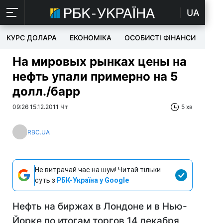
UA
КУРС ДОЛАРА
ЕКОНОМІКА
ОСОБИСТІ ФІНАНСИ
TEC
На мировых рынках цены на
нефть упали примерно на 5
долл./барр
09:26 15.12.2011 Чт
5 хв
RBC.UA
Не витрачай час на шум! Читай тільки
суть з
РБК-Україна у Google
Нефть на биржах в Лондоне и в Нью-
Йорке по итогам торгов 14 декабря