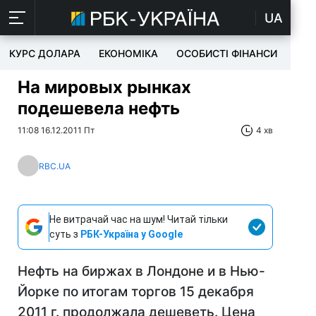
UA
КУРС ДОЛАРА
ЕКОНОМІКА
ОСОБИСТІ ФІНАНСИ
TEC
На мировых рынках
подешевела нефть
11:08 16.12.2011 Пт
4 хв
RBC.UA
Не витрачай час на шум! Читай тільки
суть з
РБК-Україна у Google
Нефть на биржах в Лондоне и в Нью-
Йорке по итогам торгов 15 декабря
2011 г. продолжала дешеветь. Цена