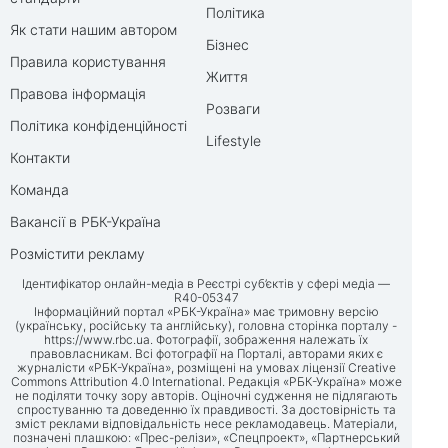
Політика
Як стати нашим автором
Бізнес
Правила користування
Життя
Правова інформація
Розваги
Політика конфіденційності
Lifestyle
Контакти
Команда
Вакансії в РБК-Україна
Розмістити рекламу
Ідентифікатор онлайн-медіа в Реєстрі суб’єктів у сфері медіа —
R40-05347
Інформаційний портал «РБК-Україна» має тримовну версію
(українську, російську та англійську), головна сторінка порталу -
https://www.rbc.ua
. Фотографії, зображення належать їх
правовласникам. Всі фотографії на Порталі, авторами яких є
журналісти «РБК-Україна», розміщені на умовах ліцензії Creative
Commons Attribution 4.0 International. Редакція «РБК-Україна» може
не поділяти точку зору авторів. Оціночні судження не підлягають
спростуванню та доведенню їх правдивості. За достовірність та
зміст реклами відповідальність несе рекламодавець. Матеріали,
позначені плашкою: «Прес-релізи», «Спецпроект», «Партнерський