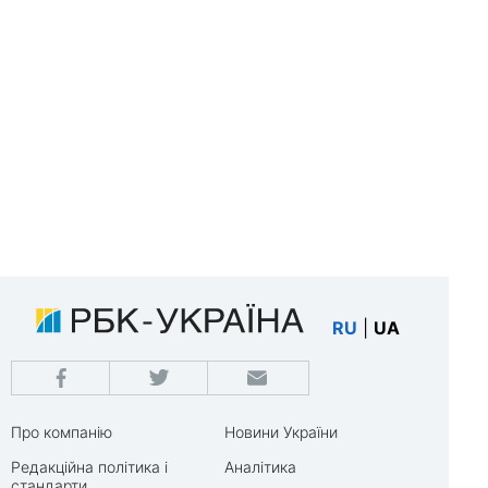
RU
|
UA
Про компанію
Новини України
Редакційна політика і
Аналітика
стандарти