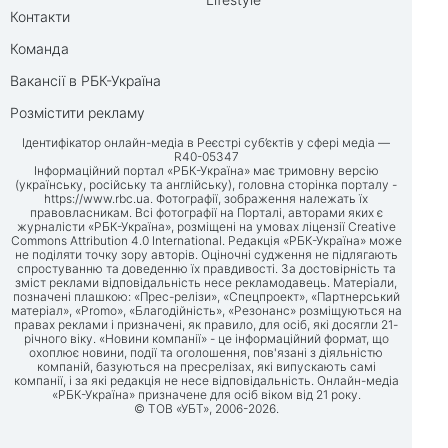
Контакти
Команда
Вакансії в РБК-Україна
Розмістити рекламу
Ідентифікатор онлайн-медіа в Реєстрі суб’єктів у сфері медіа —
R40-05347
Інформаційний портал «РБК-Україна» має тримовну версію
(українську, російську та англійську), головна сторінка порталу -
https://www.rbc.ua
. Фотографії, зображення належать їх
правовласникам. Всі фотографії на Порталі, авторами яких є
журналісти «РБК-Україна», розміщені на умовах ліцензії Creative
Commons Attribution 4.0 International. Редакція «РБК-Україна» може
не поділяти точку зору авторів. Оціночні судження не підлягають
спростуванню та доведенню їх правдивості. За достовірність та
зміст реклами відповідальність несе рекламодавець. Матеріали,
позначені плашкою: «Прес-релізи», «Спецпроект», «Партнерський
матеріал», «Promo», «Благодійність», «Резонанс» розміщуються на
правах реклами і призначені, як правило, для осіб, які досягли 21-
річного віку. «Новини компанії» - це інформаційний формат, що
охоплює новини, події та оголошення, пов'язані з діяльністю
компаній, базуються на пресрелізах, які випускають самі
компанії, і за які редакція не несе відповідальність. Онлайн-медіа
«РБК-Україна» призначене для осіб віком від 21 року.
© ТОВ «УБТ», 2006-2026.