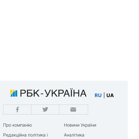
RU
|
UA
Про компанію
Новини України
Редакційна політика і
Аналітика