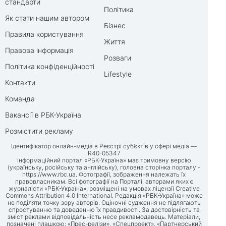
стандарти
Політика
Як стати нашим автором
Бізнес
Правила користування
Життя
Правова інформація
Розваги
Політика конфіденційності
Lifestyle
Контакти
Команда
Вакансії в РБК-Україна
Розмістити рекламу
Ідентифікатор онлайн-медіа в Реєстрі суб’єктів у сфері медіа —
R40-05347
Інформаційний портал «РБК-Україна» має тримовну версію
(українську, російську та англійську), головна сторінка порталу -
https://www.rbc.ua
. Фотографії, зображення належать їх
правовласникам. Всі фотографії на Порталі, авторами яких є
журналісти «РБК-Україна», розміщені на умовах ліцензії Creative
Commons Attribution 4.0 International. Редакція «РБК-Україна» може
не поділяти точку зору авторів. Оціночні судження не підлягають
спростуванню та доведенню їх правдивості. За достовірність та
зміст реклами відповідальність несе рекламодавець. Матеріали,
позначені плашкою: «Прес-релізи», «Спецпроект», «Партнерський