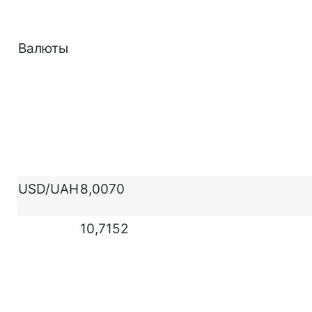
Валюты
USD/UAH
8,0070
10,7152