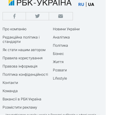
RU
|
UA
Про компанію
Новини України
Редакційна політика і
Аналітика
стандарти
Політика
Як стати нашим автором
Бізнес
Правила користування
Життя
Правова інформація
Розваги
Політика конфіденційності
Lifestyle
Контакти
Команда
Вакансії в РБК-Україна
Розмістити рекламу
Ідентифікатор онлайн-медіа в Реєстрі суб’єктів у сфері медіа —