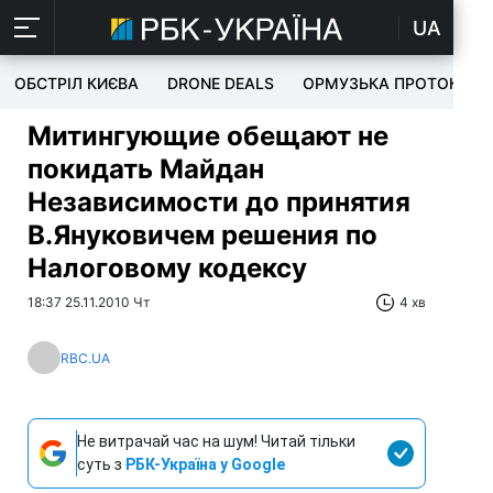
UA
ОБСТРІЛ КИЄВА
DRONE DEALS
ОРМУЗЬКА ПРОТОКА
Митингующие обещают не
покидать Майдан
Независимости до принятия
В.Януковичем решения по
Налоговому кодексу
18:37 25.11.2010 Чт
4 хв
RBC.UA
Не витрачай час на шум! Читай тільки
суть з
РБК-Україна у Google