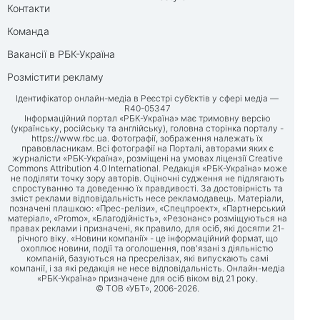
Контакти
Команда
Вакансії в РБК-Україна
Розмістити рекламу
Ідентифікатор онлайн-медіа в Реєстрі суб’єктів у сфері медіа —
R40-05347
Інформаційний портал «РБК-Україна» має тримовну версію
(українську, російську та англійську), головна сторінка порталу -
https://www.rbc.ua
. Фотографії, зображення належать їх
правовласникам. Всі фотографії на Порталі, авторами яких є
журналісти «РБК-Україна», розміщені на умовах ліцензії Creative
Commons Attribution 4.0 International. Редакція «РБК-Україна» може
не поділяти точку зору авторів. Оціночні судження не підлягають
спростуванню та доведенню їх правдивості. За достовірність та
зміст реклами відповідальність несе рекламодавець. Матеріали,
позначені плашкою: «Прес-релізи», «Спецпроект», «Партнерський
матеріал», «Promo», «Благодійність», «Резонанс» розміщуються на
правах реклами і призначені, як правило, для осіб, які досягли 21-
річного віку. «Новини компанії» - це інформаційний формат, що
охоплює новини, події та оголошення, пов'язані з діяльністю
компаній, базуються на пресрелізах, які випускають самі
компанії, і за які редакція не несе відповідальність. Онлайн-медіа
«РБК-Україна» призначене для осіб віком від 21 року.
© ТОВ «УБТ», 2006-2026.